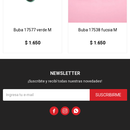
Buba 17577 verde M
Buba 17538 fucsia M
$
1.650
$
1.650
NEWSLETTER
¡Suscribite y recibí todas nuestras novedades!
SUSCRIBIRME


