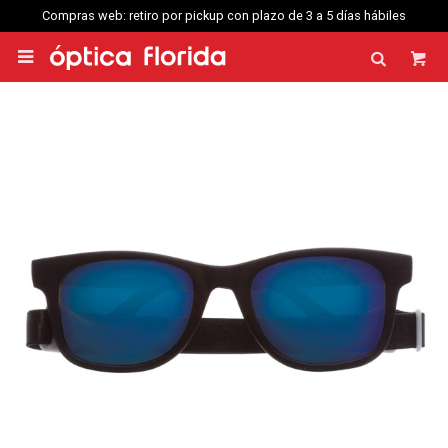
Compras web: retiro por pickup con plazo de 3 a 5 días hábiles
