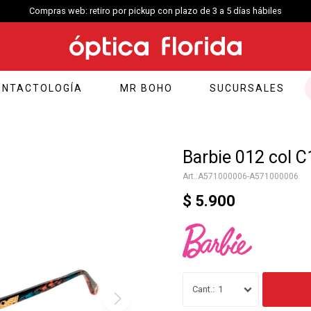
Compras web: retiro por pickup con plazo de 3 a 5 días hábiles
ONTACTOLOGÍA
MR BOHO
SUCURSALES
Barbie 012 col C
A571000006-A571000006
$
5.900
1