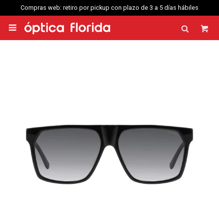
Compras web: retiro por pickup con plazo de 3 a 5 días hábiles
