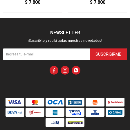
$
7.800
$
7.800
NEWSLETTER
¡Suscribite y recibí todas nuestras novedades!
SUSCRIBIRME


