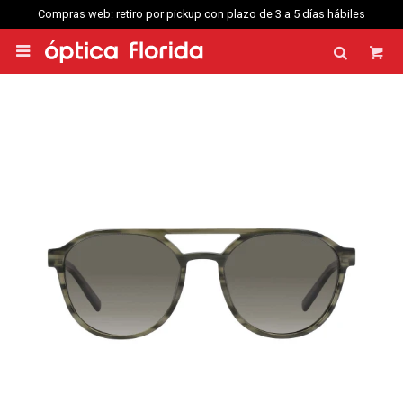
Compras web: retiro por pickup con plazo de 3 a 5 días hábiles
