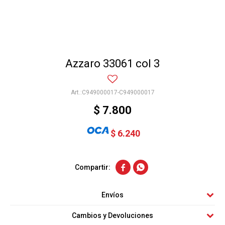
Azzaro 33061 col 3
C949000017-C949000017
$
7.800
$
6.240


Envíos
Cambios y Devoluciones