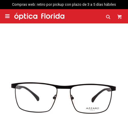
Compras web: retiro por pickup con plazo de 3 a 5 días hábiles
