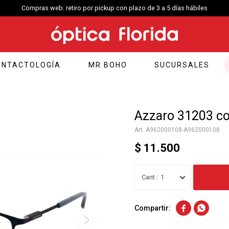
Compras web: retiro por pickup con plazo de 3 a 5 días hábiles
ONTACTOLOGÍA
MR BOHO
SUCURSALES
Azzaro 31203 co
A962000108-A962000108
$
11.500
1

