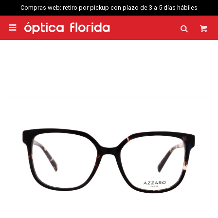
Compras web: retiro por pickup con plazo de 3 a 5 días hábiles
