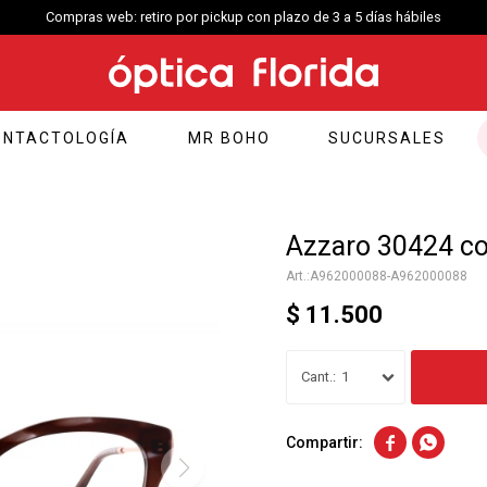
Compras web: retiro por pickup con plazo de 3 a 5 días hábiles
ONTACTOLOGÍA
MR BOHO
SUCURSALES
Azzaro 30424 co
A962000088-A962000088
$
11.500
1

