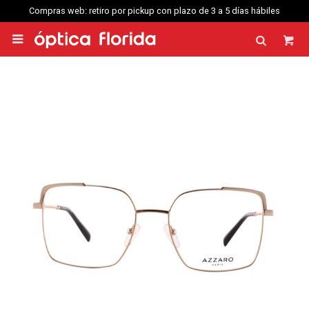
Compras web: retiro por pickup con plazo de 3 a 5 días hábiles
